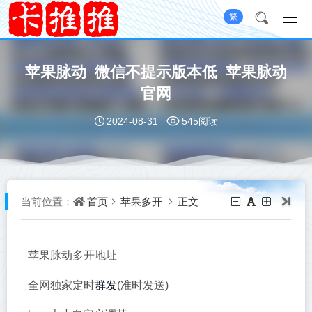
繁
苹果脉动_微信不提示版本低_苹果脉动
官网
2024-08-31
545阅读
首页
苹果多开
正文
当前位置：
苹果脉动多开地址
群发
全网独家定时
(准时发送)