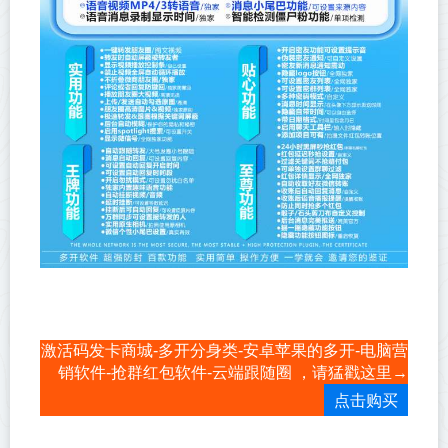
激活码发卡商城-多开分身类-安卓苹果的多开-电脑营
销软件-抢群红包软件-云端跟随圈 ，请猛戳这里→
点击购买