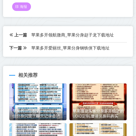
海报
上一篇
苹果多开领航微商_苹果分身赵子龙下载地址
下一篇
苹果多开爱丽丝_苹果分身钢铁侠下载地址
相关推荐
苹果韩信定制V证书掉签致微
苹果微信朱雀分身多开稳定的
信分身闪退？聊天记录会消失
UDID定制,邀请兑换码购买
吗？手把手教你避坑指南