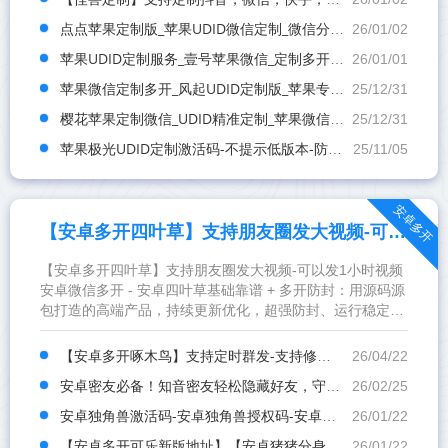
点点苹果定制版_苹果UDID微信定制_微信分身定制服务
26/01/02
苹果UDID定制服务_壹号苹果微信_定制多开专属版本
26/01/01
苹果微信定制多开_风起UDID定制版_苹果专属服务版
25/12/31
樱花苹果定制微信_UDID精准定制_苹果微信多开服务
25/12/31
苹果极光UDID定制激活码-不提示低版本-防封8开版本(1)
25/11/05
安卓多开
【安卓多开四叶草】支持朋友圈发大视频-可以发1小时视频
【安卓多开四叶草】支持朋友圈发大视频-可以发1小时视频
安卓微信多开 - 安卓四叶草基础靠谱 + 多开防封：用源码源
包打造的高端产品，持续更新优化，超强防封、运行稳定。
支持微信多开，还能适配平板模式（iPad 能用），...
【安卓多开啄木鸟】支持定时群发-支持修改文字
26/04/22
安卓密友必备！知音密友轻松隐藏好友，守护隐私安全
26/02/25
安卓独角兽激活码-安卓独角兽授权码-安卓独角兽下载-安卓独角兽官网
26/01/22
【安卓多开可乐新版地址】【安卓猪猪分身定制版激活码授权】
26/01/22