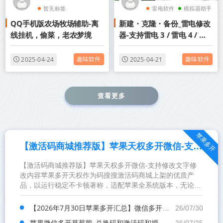
暂无标签
雷电软件
模拟器助手
QQ手机版农场牧场辅助-离
新建・克隆・备份_雷电修改
线挂机，偷菜，老农梦境
器-支持雷电 3 / 雷电 4 / 雷
电 64 位 / 雷神 / 雷神 64 位
趣味软件
趣味软件
2025-04-24
2025-04-21
查看更多
苹果多开
【激活码商城推荐版】苹果天权多开微信-支持修改文字修改内容
【激活码商城推荐版】苹果天权多开微信-支持修改文字修
改内容苹果多开天权作为码搜搜激活码商城上架的优质产
品，以运行稳定不卡顿著称，适配苹果全系统版本，无论是
朋友圈转发、定时群发，还是其他核心功能，都能轻松驾
驭，带来流畅...
【2026年7月30日苹果多开汇总】微信多开开阳新品上市
26/07/30
苹果微信多开草莓熊_兑换码和激活码和授权码和外侧码还有活动码如何分辨