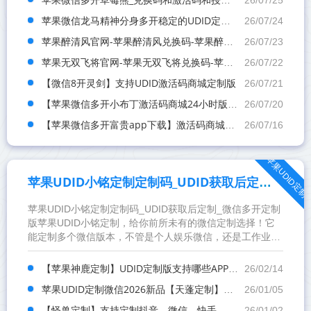
26/07/25
苹果微信龙马精神分身多开稳定的UDID定制,邀请兑换码购买
26/07/24
苹果醉清风官网-苹果醉清风兑换码-苹果醉清风邀请码
26/07/23
苹果无双飞将官网-苹果无双飞将兑换码-苹果无双飞将邀请码
26/07/22
【微信8开灵剑】支持UDID激活码商城定制版
26/07/21
【苹果微信多开小布丁激活码商城24小时版本】支持修改步数-朋友圈发1小时视频
26/07/20
【苹果微信多开富贵app下载】激活码商城分发版本-兑换码模式兑换
26/07/16
苹果UDID定制
苹果UDID小铭定制定制码_UDID获取后定制_微信多开定制版
苹果UDID小铭定制定制码_UDID获取后定制_微信多开定制
版苹果UDID小铭定制，给你前所未有的微信定制选择！它
能定制多个微信版本，不管是个人娱乐微信，还是工作业务
微信，都能分得明明白白。主题版能让微信界面随你心意...
【苹果神鹿定制】UDID定制版支持哪些APP的多开定制
26/02/14
苹果UDID定制微信2026新品【天蓬定制】，支持动态图发布-支持分身其他app
26/01/05
【怪兽定制】支持定制抖音，微信，快手，陌陌，QQ，企业微信，是真的么
26/01/02