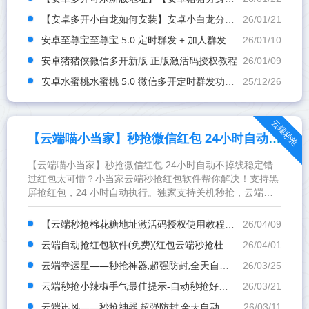
【安卓多开小白龙如何安装】安卓小白龙分身版app授权码
26/01/21
安卓至尊宝至尊宝 5.0 定时群发 + 加人群发双功能
26/01/10
安卓猪猪侠微信多开新版 正版激活码授权教程
26/01/09
安卓水蜜桃水蜜桃 5.0 微信多开定时群发功能详解
25/12/26
云端秒抢
【云端喵小当家】秒抢微信红包 24小时自动不掉线稳定
【云端喵小当家】秒抢微信红包 24小时自动不掉线稳定错
过红包太可惜？小当家云端秒抢红包软件帮你解决！支持黑
屏抢红包，24 小时自动执行。独家支持关机秒抢，云端协
议加持，关机也能抢。可设置延迟抢，文件传输助手操作，
简单...
【云端秒抢棉花糖地址激活码授权使用教程】可设置指定群不抢-过滤关键词
26/04/09
云端自动抢红包软件(免费)(红包云端秒抢杜卡迪 )
26/04/01
云端幸运星——秒抢神器,超强防封,全天自动秒抢群红包
26/03/25
云端秒抢小辣椒手气最佳提示-自动秒抢好友红包-抢群聊红包-接收转账-抢包后自动@发包人
26/03/21
云端讯风——秒抢神器,超强防封,全天自动秒抢群红包
26/03/11