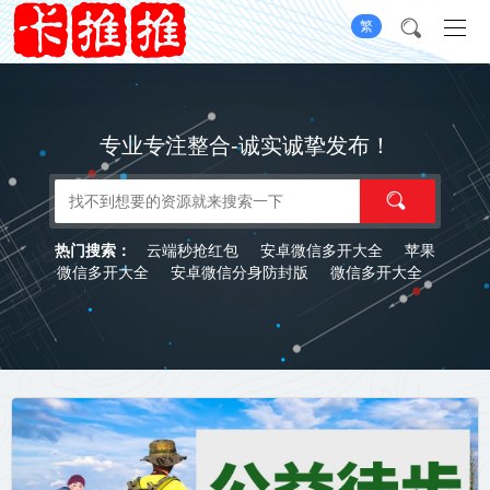
繁
专业专注整合-诚实诚挚发布！
云端秒抢红包
安卓微信多开大全
苹果
热门搜索：
微信多开大全
安卓微信分身防封版
微信多开大全
激活码商城
云端转发秒抢
清理僵尸粉