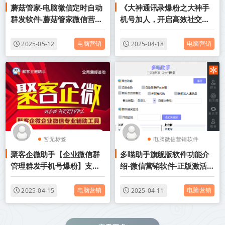
蘑菇管家-电脑微信定时自动
《大神通讯录爆粉之大神手
电脑版微信加人
电脑版通讯录协议
群发软件-蘑菇管家微信营销
机号加人，开启高效社交时
软件
代》
电脑营销
电脑营销
2025-05-12
2025-04-18
暂无标签
电脑微信营销软件
聚客企微助手【企业微信群
多喵助手旗舰版软件功能介
电脑版微信加人
管理群发手机号爆粉】支持
绍-微信营销软件-正版激活码
群聊和好友关键词自动回复
授权
文字、图片、网页和文件
电脑营销
电脑营销
2025-04-15
2025-04-11