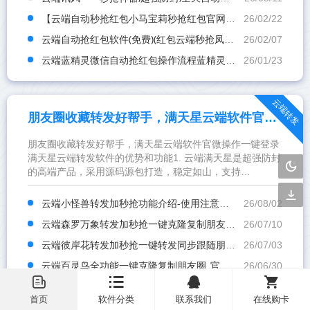
【云端自动秒抢红包小马宝莉秒抢红包官网】自动秒抢个人红包
26/02/22
云端自动抢红包软件(免费)(红包云端秒抢凤凰 )
26/02/07
云端蓝精灵微信自动抢红包操作流程蓝精灵激活码续费云端秒抢辅助工具
26/01/23
云端转发
朋友圈收藏转发好帮手，满天星云端软件官微操作一键登录
朋友圈收藏转发好帮手，满天星云端软件官微操作一键登录
满天星云端转发软件的优势和功能1. 云端满天星是超强防封
的高端产品，采用源码源包打造，稳定如山，支持
Windows、鸿蒙电脑及安卓苹果手机通用。搭载超强防封协
议，软...
云端小怪兽转发加秒抢功能介绍-使用注意事项
26/08/02
云端森罗万象转发加秒抢一键克隆复制朋友圈_官方微信一键转发
26/07/10
云端彼岸花转发加秒抢一键转发同步跟随朋友圈软件_官方微信一键转发
26/07/03
云端百灵鸟全功能一键克隆复制朋友圈_官方微信一键转发
26/06/30
󦤹
󦏉
󦗙
󦐹
云端哪吒云微信同步跟随转发软件_官方微信一键转发
26/06/28
首页
软件分类
联系我们
在线购卡
云端小怪兽功能介绍-使用注意事项
26/06/26