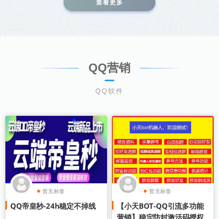
查看更多
QQ营销
QQ软件
暂无标签
暂无标签
QQ帝皇秒-24h稳定不掉线
【小天BOT-QQ引流多功能
营销】稳定防封激活码授权