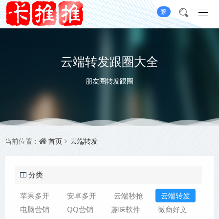
繁
云端转发跟圈大全
朋友圈转发跟圈
首页
云端转发
当前位置：
分类
苹果多开
安卓多开
云端秒抢
云端转发
电脑营销
QQ营销
趣味软件
微商好文