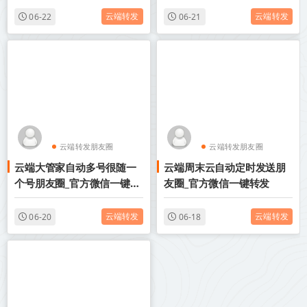
么》
云端转发
云端转发
06-22
06-21
云端转发朋友圈
云端转发朋友圈
云端大管家自动多号很随一
云端周末云自动定时发送朋
云端收藏转发
云端收藏转发
个号朋友圈_官方微信一键转
友圈_官方微信一键转发
发
云端转发
云端转发
06-20
06-18