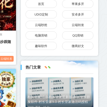
首页
苹果多开
UDID定制
安卓多开
云端秒抢
云端转发
发
电脑营销
QQ营销
同步跟随
趣味软件
微商好文
云端转发
热门文章
村长管家10.0-村长管家最新版-村长管家群
发软件-村长管家9.0-村长管家激活码授权
79051 阅读 ，
10-21