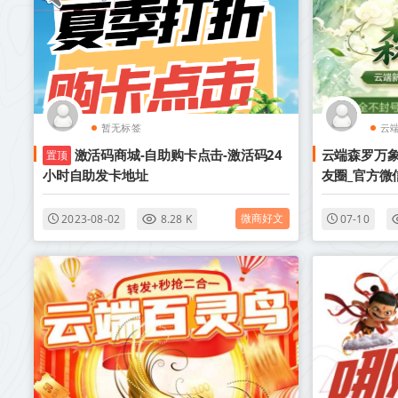
暂无标签
云
激活码商城-自助购卡点击-激活码24
云端森罗万
置顶
小时自助发卡地址
友圈_官方微
微商好文
2023-08-02
8.28 K
07-10