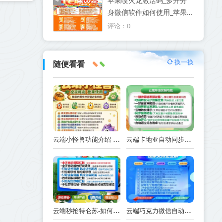
苹果喷火龙激活码_多开分
身微信软件如何使用_苹果
喷火龙官网
评论：0
换一换
随便看看
云端小怪兽功能介绍-使用注意事项
云端卡地亚自动同步跟随转发朋友圈_卡地亚官方微信一键转发
云端秒抢特仑苏-如何实现抢红包功能-工作原理解析
云端巧克力微信自动抢红包操作流程巧克力激活码续费云端秒抢辅助工具