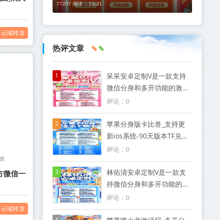
77207 阅读 ，
12-31
云端转发
热评文章
1
呆呆安卓定制V是一款支持
微信分身和多开功能的激活
码软件
评论：0
2
苹果分身版卡比兽_支持更
新ios系统-90天版本TF兑换
模式微信
评论：0
发
3
林佑清安卓定制V是一款支
方微信一
持微信分身和多开功能的激
活码软件
评论：0
云端转发
4