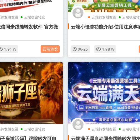
端转发朋友圈
云端收藏转发
云端转发朋友圈
云端收藏转
信同步跟随转发软件_官方微
云端小怪兽功能介绍-使用注意事
云端转发
1.91 W
06-26
1.98 W
端转发朋友圈
云端收藏转发
云端转发朋友圈
云端收藏转
狮子座激活码】跟踪转发可自
云端满天星自动同步跟随转发朋友