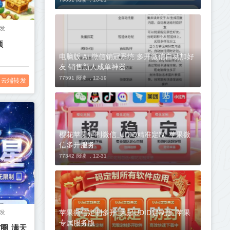
发
项
电脑版 Ai 微信销冠系统 多开微信自动加好
友 销售新人成单神器
77591 阅读 ，
12-19
云端转发
樱花苹果定制微信_UDID精准定制_苹果微
信多开服务
77342 阅读 ，
12-31
苹果微信定制多开_风起UDID定制版_苹果
发
专属服务版
圈_满天