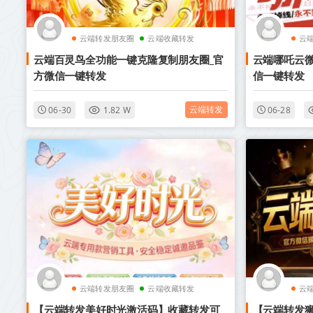
云端转发朋友圈
云端收藏转发
云
云端百灵鸟全功能一键克隆复制朋友圈_官
云端哪吒云微
方微信一键转发
信一键转发
云端转发
06-30
1.82 W
06-28
云端转发朋友圈
云端收藏转发
云
【云端转发美好时光激活码】收藏转发可
【云端转发