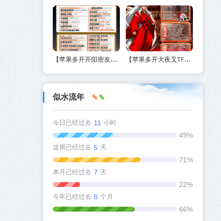
【苹果多开开阳密友功能-激活码商城版】另外支持虚拟视频功能
【苹果多开犬夜叉TF兑换激活码官网下载方法】如何实现定时群发和万群同步
似水流年
今日已经过去
11
小时
49%
这周已经过去
5
天
71%
本月已经过去
7
天
22%
今年已经过去
8
个月
66%