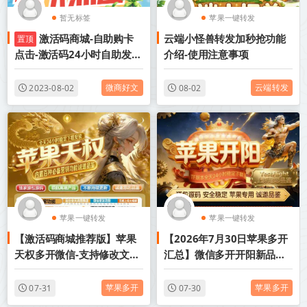
暂无标签
苹果一键转发
激活码商城-自助购卡
云端小怪兽转发加秒抢功能
置顶
苹果TF微信多开
点击-激活码24小时自助发卡
介绍-使用注意事项
地址
微商好文
云端转发
2023-08-02
08-02
苹果一键转发
苹果一键转发
【激活码商城推荐版】苹果
【2026年7月30日苹果多开
苹果TF微信多开
苹果TF微信多开
天权多开微信-支持修改文字
汇总】微信多开开阳新品上
修改内容
市
苹果多开
苹果多开
07-31
07-30