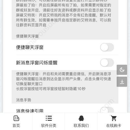
󦤹
󦏉
󦗙
󦐹
首页
软件分类
联系我们
在线购卡