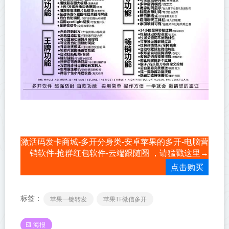
激活码发卡商城-多开分身类-安卓苹果的多开-电脑营
销软件-抢群红包软件-云端跟随圈 ，请猛戳这里→
点击购买
标签：
苹果一键转发
苹果TF微信多开
海报