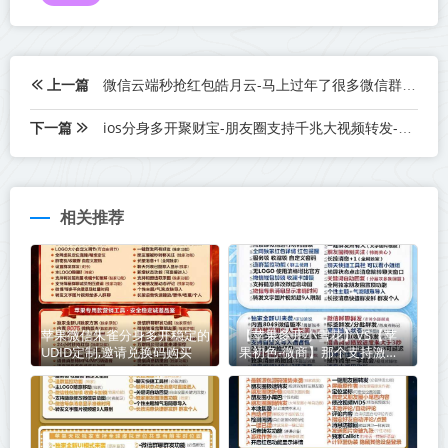
上一篇
微信云端秒抢红包皓月云-马上过年了很多微信群都慢慢开始发红包了
下一篇
ios分身多开聚财宝-朋友圈支持千兆大视频转发-苹果版本聚财宝官网
相关推荐
苹果微信朱雀分身多开稳定的
【苹果多开小雪花】VS【苹
UDID定制,邀请兑换码购买
果初色-微商】那个支持激活
那商城提马