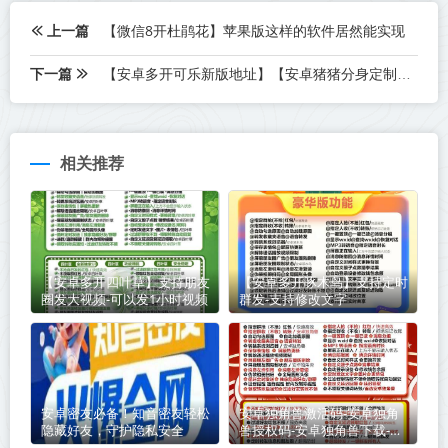
上一篇
【微信8开杜鹃花】苹果版这样的软件居然能实现
下一篇
【安卓多开可乐新版地址】【安卓猪猪分身定制版激活码授权】
相关推荐
【安卓多开四叶草】支持朋友
【安卓多开啄木鸟】支持定时
圈发大视频-可以发1小时视频
群发-支持修改文字
安卓密友必备！知音密友轻松
安卓独角兽激活码-安卓独角
隐藏好友，守护隐私安全
兽授权码-安卓独角兽下载-安
卓独角兽官网