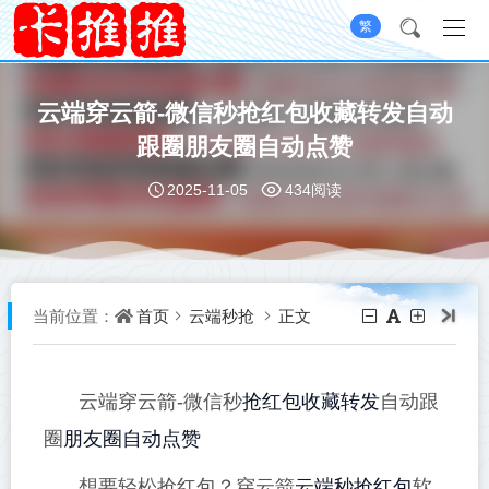
繁
云端穿云箭-微信秒抢红包收藏转发自动
跟圈朋友圈自动点赞
2025-11-05
434阅读
首页
云端秒抢
正文
当前位置：
抢红包
收藏转发
云端穿云箭-微信秒
自动跟
朋友圈
自动点赞
圈
云端秒抢红包
想要轻松抢红包？穿云箭
软