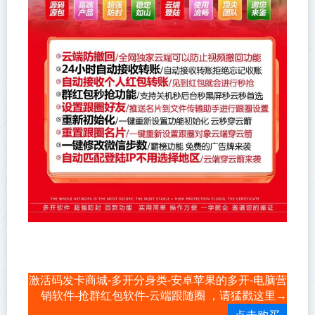
激活码发卡商城-多开分身类-安卓苹果的多开-电脑营
销软件-抢群红包软件-云端跟随圈 ，请猛戳这里→