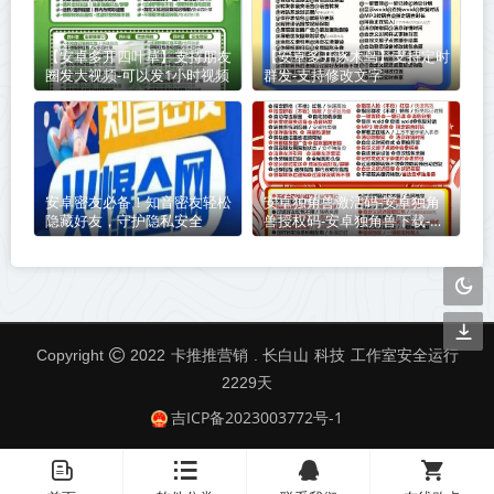
【安卓多开四叶草】支持朋友
【安卓多开啄木鸟】支持定时
圈发大视频-可以发1小时视频
群发-支持修改文字
安卓密友必备！知音密友轻松
安卓独角兽激活码-安卓独角
隐藏好友，守护隐私安全
兽授权码-安卓独角兽下载-安
卓独角兽官网
卡推推营销
科技
Copyright
2022
. 长白山
工作室安全运行
2229
天
吉ICP备2023003772号-1
󦤹
󦏉
󦗙
󦐹