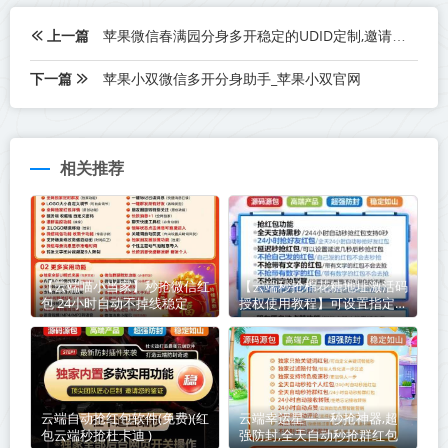
上一篇
苹果微信春满园分身多开稳定的UDID定制,邀请兑换码购买
下一篇
苹果小双微信多开分身助手_苹果小双官网
相关推荐
【云端喵小当家】秒抢微信红
【云端秒抢棉花糖地址激活码
包 24小时自动不掉线稳定
授权使用教程】可设置指定群
不抢-过滤关键词
云端自动抢红包软件(免费)(红
云端幸运星——秒抢神器,超
包云端秒抢杜卡迪 )
强防封,全天自动秒抢群红包