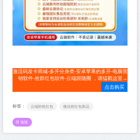
激活码发卡商城-多开分身类-安卓苹果的多开-电脑营
销软件-抢群红包软件-云端跟随圈 ，请猛戳这里→
点击购买
标签：
云端秒抢红包
微信抢红包新品
海报