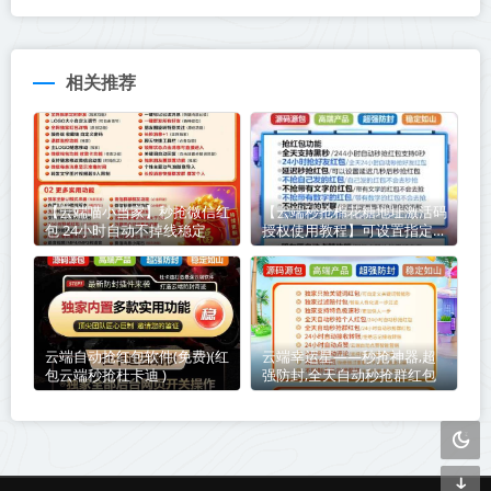
相关推荐
【云端喵小当家】秒抢微信红
【云端秒抢棉花糖地址激活码
包 24小时自动不掉线稳定
授权使用教程】可设置指定群
不抢-过滤关键词
云端自动抢红包软件(免费)(红
云端幸运星——秒抢神器,超
包云端秒抢杜卡迪 )
强防封,全天自动秒抢群红包