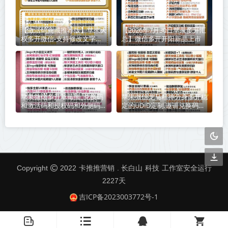
【激活码商城推荐版】苹果天
【2026年7月30日苹果多开汇
权多开微信-支持修改文字修
总】微信多开开阳新品上市
改内容
苹果微信多开草莓熊_兑换码
苹果微信龙马精神分身多开稳
和激活码和授权码和外侧码还
定的UDID定制,邀请兑换码购
有活动码如何分辨
买
卡推推营销
科技
Copyright
2022
. 长白山
工作室安全运行
2227
天
吉ICP备2023003772号-1
󦤹
󦏉
󦗙
󦐹