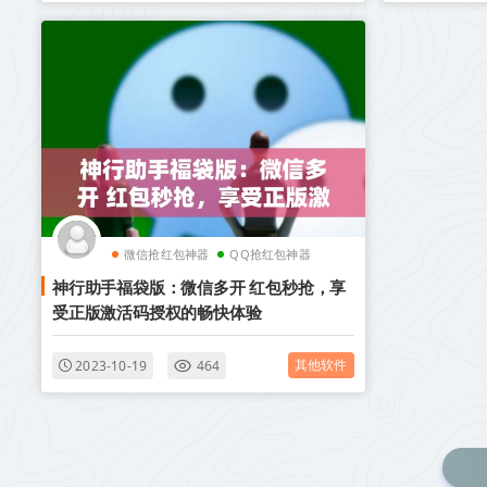
微信抢红包神器
QQ抢红包神器
神行助手福袋版：微信多开 红包秒抢，享
受正版激活码授权的畅快体验
其他软件
2023-10-19
464