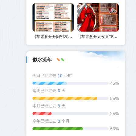
【苹果多开开阳密友功能-激活码商城版】另外支持虚拟视频功能
【苹果多开犬夜叉TF兑换激活码官网下载方法】如何实现定时群发和万群同步
似水流年
今日已经过去
10
小时
45%
这周已经过去
6
天
85%
本月已经过去
8
天
25%
今年已经过去
8
个月
66%