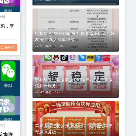
神器
红包，享
电脑版 Ai 微信销冠系统 多开微信自动加好
友 销售新人成单神器
77591 阅读 ，
12-19
其他软件
樱花苹果定制微信_UDID精准定制_苹果微
信多开服务
77342 阅读 ，
12-31
苹果微信定制多开_风起UDID定制版_苹果
神器
专属服务版
D定制微