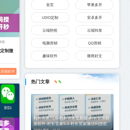
首页
苹果多开
UDID定制
安卓多开
云端秒抢
云端转发
神器
电脑营销
QQ营销
龙定制微
趣味软件
微商好文
其他软件
热门文章
村长管家10.0-村长管家最新版-村长管家群
发软件-村长管家9.0-村长管家激活码授权
79051 阅读 ，
10-21