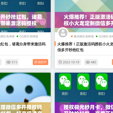
信抢红包神器
QQ抢红包神器
微信抢红包神器
QQ抢红包
抢红包，诸葛分身带来激活码
火爆推荐！正版激活码授权小火
信多开秒抢红包
其他软件
9
515
2023-10-19
480