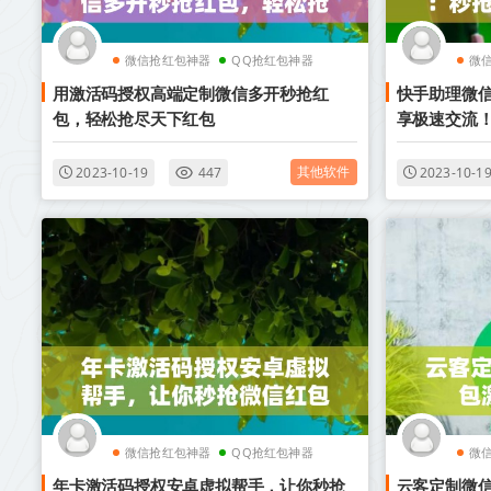
微信抢红包神器
QQ抢红包神器
微
用激活码授权高端定制微信多开秒抢红
快手助理微
包，轻松抢尽天下红包
享极速交流
其他软件
2023-10-19
447
2023-10-1
微信抢红包神器
QQ抢红包神器
微
年卡激活码授权安卓虚拟帮手，让你秒抢
云客定制微