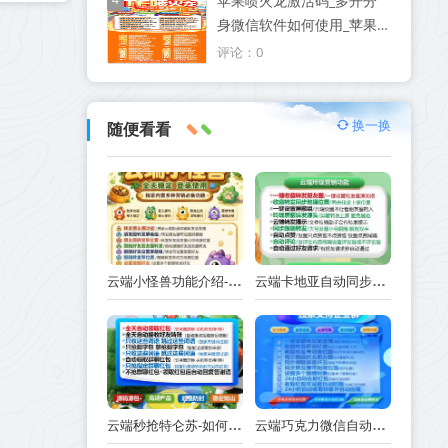
苹果喷火龙激活码_多开分
身微信软件如何使用_苹果
喷火龙官网
评论：0
换一换
随便看看
云端小怪兽功能介绍-使用注意事项
云端卡地亚自动同步跟随转发朋友圈_卡地亚官方微信一键转发
云端秒抢特仑苏-如何实现抢红包功能-工作原理解析
云端巧克力微信自动抢红包操作流程巧克力激活码续费云端秒抢辅助工具