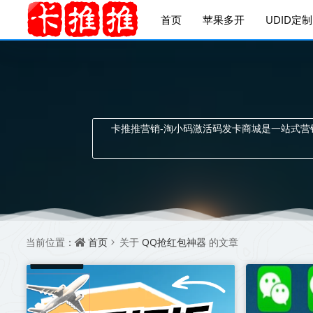
首页
苹果多开
UDID定制
卡推推营销-淘小码激活码发卡商城是一站式
首页
QQ抢红包神器
当前位置：
关于
的文章