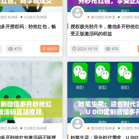
信抢红包神器
QQ抢红包神器
微信抢红包神器
QQ抢红包
信多开授权码：秒抢红包，畅
授权极光秒月卡，微信多开秒抢
！
受正版激活码的权益
其他软件
9
475
2023-10-19
470
信抢红包神器
QQ抢红包神器
微信抢红包神器
QQ抢红包
信多开秒抢红包激活码正版授
妙笔生花：迎合时代需求，U DI