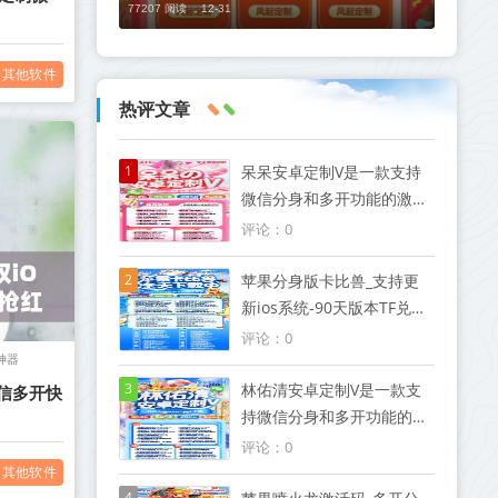
77207 阅读 ，
12-31
其他软件
热评文章
1
呆呆安卓定制V是一款支持
微信分身和多开功能的激活
码软件
评论：0
2
苹果分身版卡比兽_支持更
新ios系统-90天版本TF兑换
模式微信
评论：0
神器
3
林佑清安卓定制V是一款支
微信多开快
持微信分身和多开功能的激
活码软件
评论：0
其他软件
4