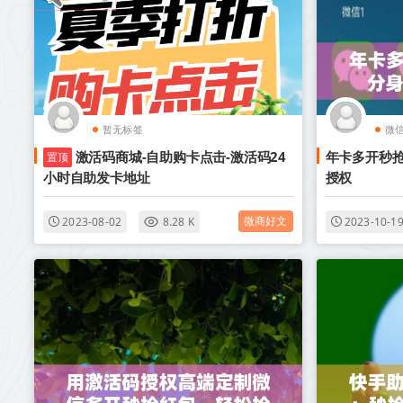
暂无标签
微
激活码商城-自助购卡点击-激活码24
年卡多开秒
置顶
小时自助发卡地址
授权
微商好文
2023-08-02
8.28 K
2023-10-1