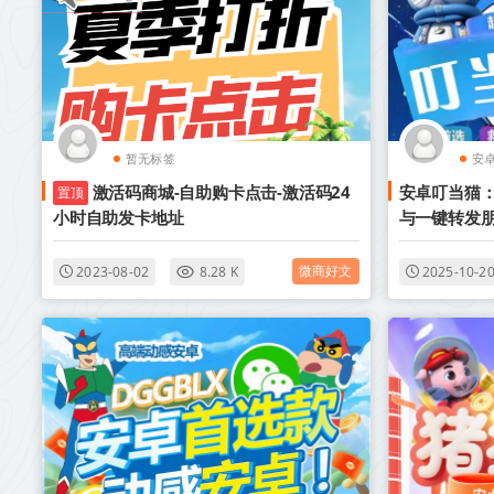
暂无标签
安
激活码商城-自助购卡点击-激活码24
安卓叮当猫：
置顶
小时自助发卡地址
与一键转发
微商好文
2023-08-02
8.28 K
2025-10-2