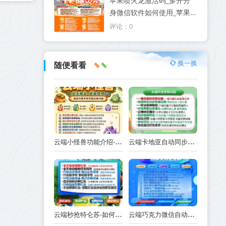
苹果喷火龙激活码_多开分
身微信软件如何使用_苹果
喷火龙官网
评论：0
换一换
随便看看
云端小怪兽功能介绍-使用注意事项
云端卡地亚自动同步跟随转发朋友圈_卡地亚官方微信一键转发
云端秒抢特仑苏-如何实现抢红包功能-工作原理解析
云端巧克力微信自动抢红包操作流程巧克力激活码续费云端秒抢辅助工具