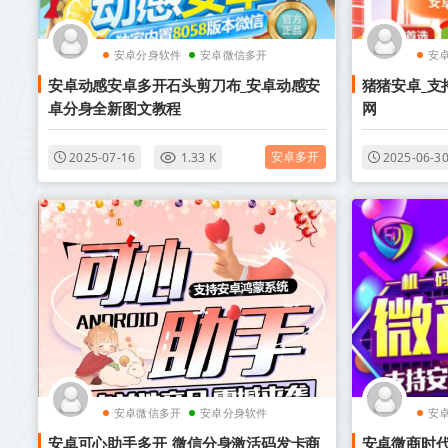
安卓分身软件
安卓微信多开
安
安卓动感安卓多开石头剪刀布_安卓动感安
猪猪安卓_支
卓分身全新图文教程
网
安卓多开
2025-07-16
1.33 K
2025-06-3
安卓微信多开
安卓分身软件
安
安卓可心助手多开_微信分身激活码发卡商
安卓微商时代