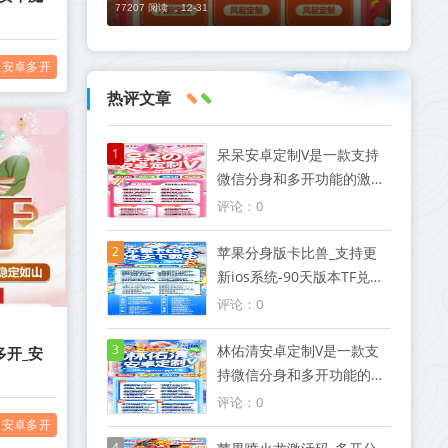
77207 阅读 ，
12-31
安卓多开
热评文章
1
呆呆安卓定制V是一款支持
微信分身和多开功能的激活
码软件
评论：0
2
苹果分身版卡比兽_支持更
新ios系统-90天版本TF兑换
模式微信
评论：0
3
林佑清安卓定制V是一款支
多开_安
持微信分身和多开功能的激
活码软件
评论：0
安卓多开
4