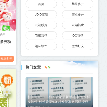
首页
苹果多开
UDID定制
安卓多开
云端秒抢
云端转发
多开
电脑营销
QQ营销
和多开功
趣味软件
微商好文
安卓多开
热门文章
村长管家10.0-村长管家最新版-村长管家群
发软件-村长管家9.0-村长管家激活码授权
79051 阅读 ，
10-21