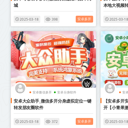
城
本地大视频
安卓多开
2025-03-18
398
2025-03-1
安卓微信多开
安卓分身软件
安
安卓大众助手_微信多开分身虚拟定位一键
【安卓多开安
转发朋友圈软件
开【小青果激
安卓多开
2025-03-18
372
2025-03-1