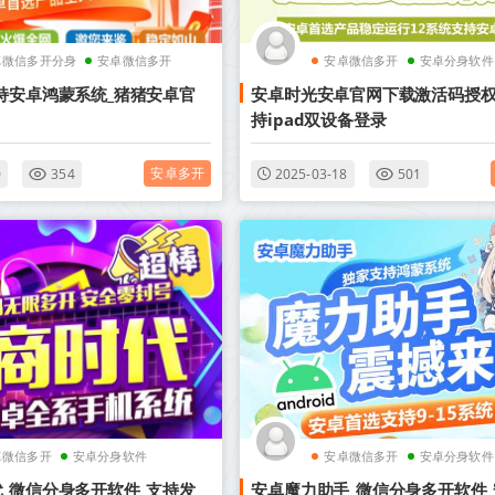
卓微信多开分身
安卓微信多开
安卓微信多开
安卓分身软件
持安卓鸿蒙系统_猪猪安卓官
安卓时光安卓官网下载激活码授权
持ipad双设备登录
安卓多开
0
354
2025-03-18
501
卓微信多开
安卓分身软件
安卓微信多开
安卓分身软件
_微信分身多开软件_支持发
安卓魔力助手_微信分身多开软件