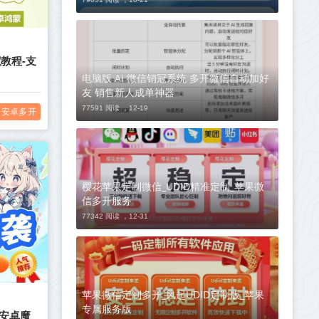
教程-支
电脑版 Ai 微信销冠系统 多开微信自动加好
友 销售新人成单神器
77591 阅读 ，
12-19
安卓多开
樱花苹果定制微信_UDID精准定制_苹果微
信多开服务
77342 阅读 ，
12-31
苹果微信定制多开_风起UDID定制版_苹果
专属服务版
_安卓魔