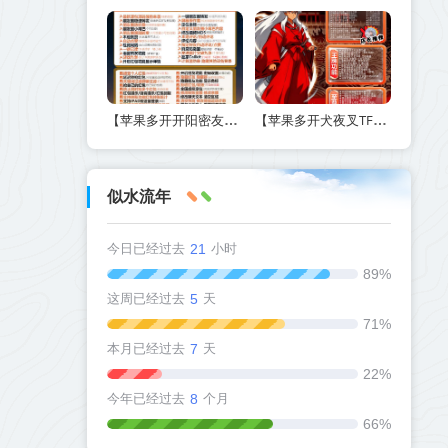
【苹果多开开阳密友功能-激活码商城版】另外支持虚拟视频功能
【苹果多开犬夜叉TF兑换激活码官网下载方法】如何实现定时群发和万群同步
似水流年
今日已经过去
21
小时
89%
这周已经过去
5
天
71%
本月已经过去
7
天
22%
今年已经过去
8
个月
66%