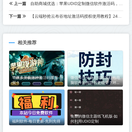
上一篇
自助商城优选：苹果UDID定制微信软件激活码，即买即用！
下一篇
【云端秒抢云布谷地址激活码授权使用教程】24小时自动云端抢红包
相关推荐
苹果多开夜游神激活码哪里
微信多开分身云端转发红包电
买？
脑软件如何防封更稳妥？环境
+ 操作双重防封指南
免费的微信主题纸飞机版-如
福利软件-每日更新-先到先得
何利用UDID定制