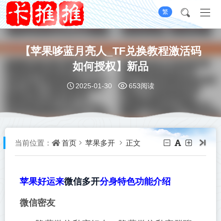
繁
【苹果哆蓝月亮人_TF兑换教程激活码
如何授权】新品
2025-01-30
653阅读
首页
苹果多开
正文
当前位置：
微信多开
苹果好运来
分身特色功能介绍
微信密友