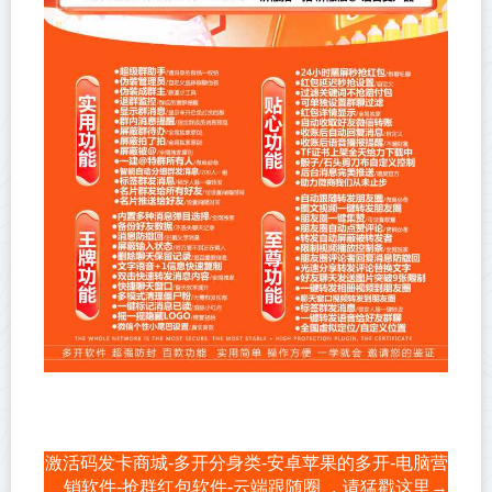
激活码发卡商城-多开分身类-安卓苹果的多开-电脑营
销软件-抢群红包软件-云端跟随圈 ，请猛戳这里→