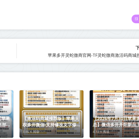
苹果多开灵蛇微商官网-TF灵蛇微商激活码商城
【苹果
【激活码商城推荐版】苹果天
【2026年7月30日苹果
活那商
权多开微信-支持修改文字修改
总】微信多开开阳新品
内容
3.86 K 阅读
4.33 K 阅读