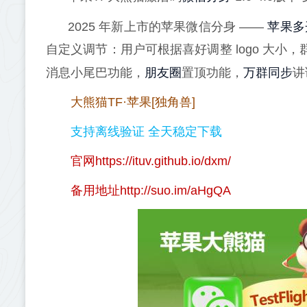
苹果多
2025 年新上市的苹果微信分身 ——
自定义调节：用户可根据喜好调整 logo 大小，
朋友圈
万群同步
消息小尾巴功能，
置顶功能，
讲
大熊猫TF·苹果[独角兽]
支持离线验证 全天稳定下载
官网https://ituv.github.io/dxm/
备用地址http://suo.im/aHgQA