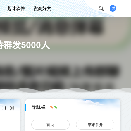
趣味软件
微商好文
繁
持群发5000人
导航栏
首页
苹果多开