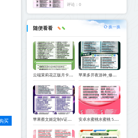
茶颜悦色可以多开几个
评论：0
换一换
随便看看
云端茉莉花正版月卡季卡年卡激活码_官方微信一键转发
苹果多开夜游神_修改步数版本-支持修改桌面logo和名字
苹果蔡文姬定制V证书掉签致微信分身闪退？聊天记录会消失吗？手把手教你避坑指南
安卓水蜜桃水蜜桃 5.0 微信多开定时群发功能详解
购买