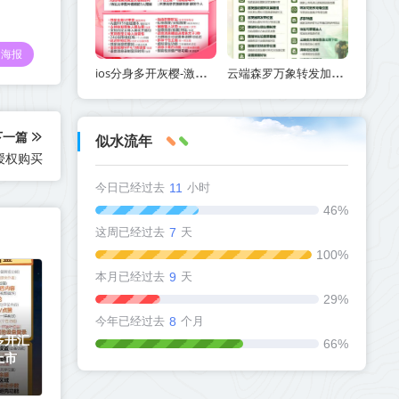
海报
ios分身多开灰樱-激活码使用方法_苹果微信分身灰樱官网
云端森罗万象转发加秒抢一键克隆复制朋友圈_官方微信一键转发
下一篇
似水流年
授权购买
今日已经过去
11
小时
46%
这周已经过去
7
天
100%
本月已经过去
9
天
29%
今年已经过去
8
个月
多开汇
66%
上市