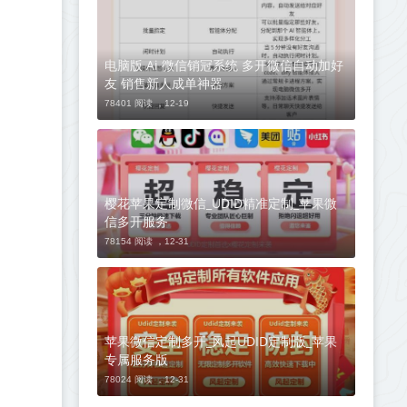
电脑版 Ai 微信销冠系统 多开微信自动加好
友 销售新人成单神器
78401 阅读 ，
12-19
樱花苹果定制微信_UDID精准定制_苹果微
信多开服务
78154 阅读 ，
12-31
苹果微信定制多开_风起UDID定制版_苹果
专属服务版
78024 阅读 ，
12-31