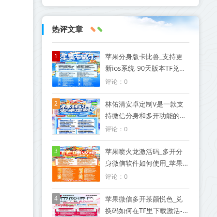
热评文章
1
苹果分身版卡比兽_支持更
新ios系统-90天版本TF兑换
模式微信
评论：0
2
林佑清安卓定制V是一款支
持微信分身和多开功能的激
活码软件
评论：0
3
苹果喷火龙激活码_多开分
身微信软件如何使用_苹果
喷火龙官网
评论：0
4
苹果微信多开茶颜悦色_兑
换码如何在TF里下载激活-