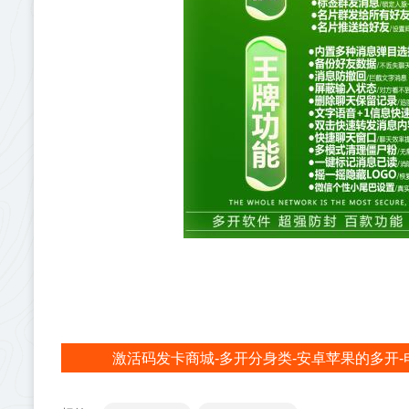
激活码发卡商城-多开分身类-安卓苹果的多开-