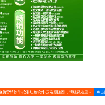
点击
电脑营销软件-抢群红包软件-云端跟随圈 ，请猛戳这里→