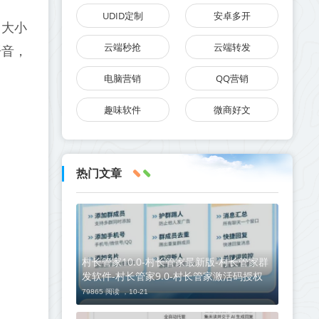
UDID定制
安卓多开
 大小
云端秒抢
云端转发
语音，
电脑营销
QQ营销
趣味软件
微商好文
热门文章
村长管家10.0-村长管家最新版-村长管家群
发软件-村长管家9.0-村长管家激活码授权
79865 阅读 ，
10-21