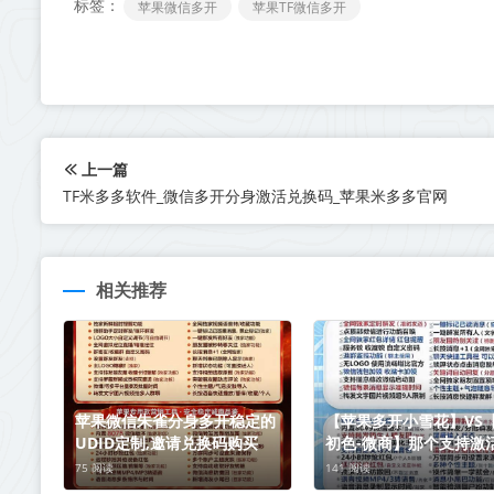
标签：
苹果微信多开
苹果TF微信多开
上一篇
TF米多多软件_微信多开分身激活兑换码_苹果米多多官网
相关推荐
苹果微信朱雀分身多开稳定的
【苹果多开小雪花】VS
UDID定制,邀请兑换码购买
初色-微商】那个支持激
城提马
75 阅读
141 阅读