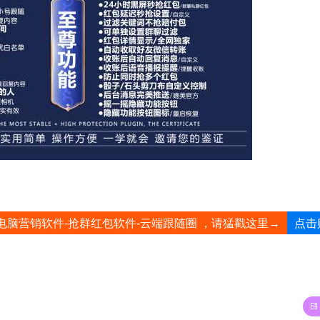
点击
电脑营销软件-抢群红包软件-云端跟随圈 ，请猛戳这里→