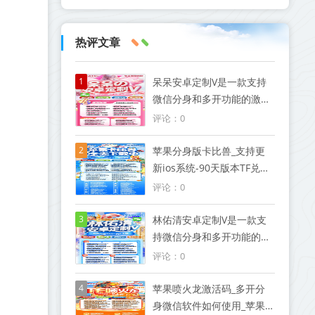
热评文章
1
呆呆安卓定制V是一款支持
微信分身和多开功能的激活
码软件
评论：0
2
苹果分身版卡比兽_支持更
新ios系统-90天版本TF兑换
模式微信
评论：0
3
林佑清安卓定制V是一款支
持微信分身和多开功能的激
活码软件
评论：0
4
苹果喷火龙激活码_多开分
身微信软件如何使用_苹果