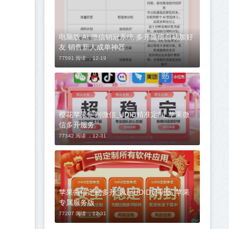
电脑版 Ai 微信销冠系统 多开微信自动加好
友 销售新人成单神器
77591 阅读 ，
12-19
樱花苹果定制微信_UDID精准定制_苹果微
信多开服务
77342 阅读 ，
12-31
苹果微信定制多开_风起UDID定制版_苹果
专属服务版
77207 阅读 ，
12-31