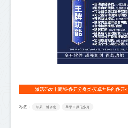
激活码发卡商城-多开分身类-安卓苹果的多开-
标签：
苹果一键转发
苹果TF微信多开