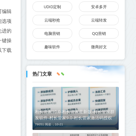
UDID定制
安卓多开
可编辑
云端秒抢
云端转发
能选项
先进的
电脑营销
QQ营销
一键操
趣味软件
微商好文
以下载
热门文章
村长管家10.0-村长管家最新版-村长管家群
发软件-村长管家9.0-村长管家激活码授权
79051 阅读 ，
10-21