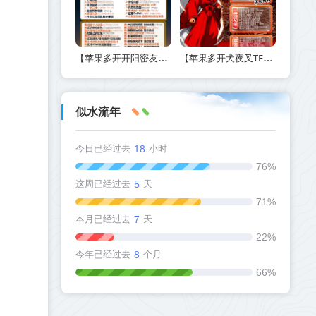
【苹果多开开阳密友功能-激活码商城版】另外支持虚拟视频功能
【苹果多开犬夜叉TF兑换激活码官网下载方法】如何实现定时群发和万群同步
似水流年
今日已经过去
18
小时
76%
这周已经过去
5
天
71%
本月已经过去
7
天
22%
今年已经过去
8
个月
66%