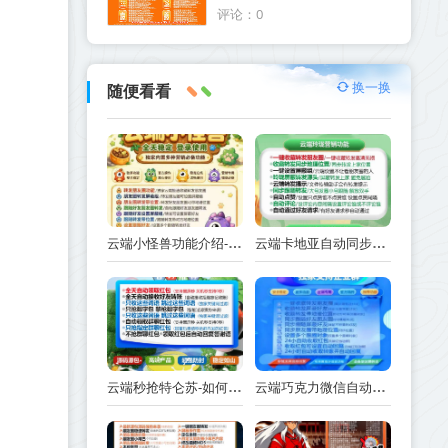
喷火龙官网
评论：0
换一换
随便看看
云端小怪兽功能介绍-使用注意事项
云端卡地亚自动同步跟随转发朋友圈_卡地亚官方微信一键转发
云端秒抢特仑苏-如何实现抢红包功能-工作原理解析
云端巧克力微信自动抢红包操作流程巧克力激活码续费云端秒抢辅助工具