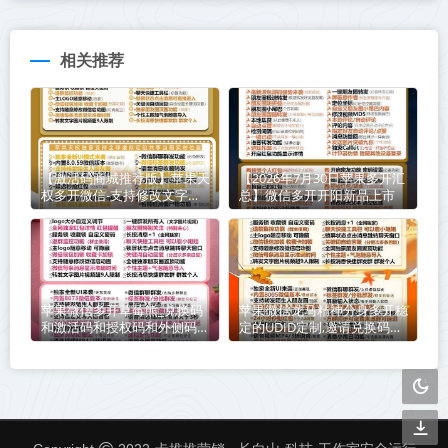
相关推荐
【激活码商城推荐版】苹果天
【2026年7月30日苹果多开汇
权多开微信-支持修改文字修
总】微信多开开阳新品上市
改内容
苹果微信多开草莓熊_兑换码
苹果微信龙马精神分身多开稳
和激活码和授权码和外侧码还
定的UDID定制,邀请兑换码购
有活动码如何分辨
买