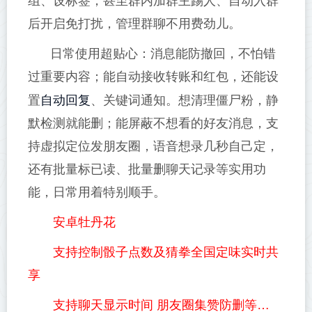
组、设标签，甚至群内加群主踢人、自动入群
后开启免打扰，管理群聊不用费劲儿。
日常使用超贴心：消息能防撤回，不怕错
过重要内容；能自动接收转账和红包，还能设
自动回复
置
、关键词通知。想清理僵尸粉，静
默检测就能删；能屏蔽不想看的好友消息，支
持虚拟定位发朋友圈，语音想录几秒自己定，
还有批量标已读、批量删聊天记录等实用功
能，日常用着特别顺手。
安卓牡丹花
支持控制骰子点数及猜拳全国定味实时共
享
支持聊天显示时间 朋友圈集赞防删等…