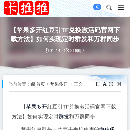
繁
【苹果多开红豆引TF兑换激活码官网下
载方法】如何实现定时群发和万群同步
01-14
216阅读
首页
苹果多开
正文
当前位置：
苹果多开
【
红豆引TF兑换激活码官网下载
群发
方法】如何实现定时
和万群同步
微信多
苹果红豆引是一款苹果手机使用的