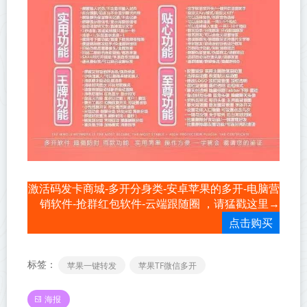
激活码发卡商城-多开分身类-安卓苹果的多开-电脑营
销软件-抢群红包软件-云端跟随圈 ，请猛戳这里→
点击购买
标签：
苹果一键转发
苹果TF微信多开
海报