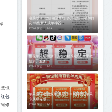
电脑版 Ai 微信销冠系统 多开微信自动加好
友 销售新人成单神器
p
77591 阅读 ，
12-19
樱花苹果定制微信_UDID精准定制_苹果微
信多开服务
77342 阅读 ，
12-31
神鹰也
苹果微信定制多开_风起UDID定制版_苹果
抢红包
专属服务版
F阿修
77207 阅读 ，
12-31