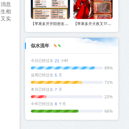
、消息
原生相
面又实
【苹果多开开阳密友功能-激活码商城版】另外支持虚拟视频功能
【苹果多开犬夜叉TF兑换激活码官网下载方法】如何实现定时群发和万群同步
似水流年
今日已经过去
21
小时
89%
这周已经过去
5
天
71%
本月已经过去
7
天
22%
今年已经过去
8
个月
66%