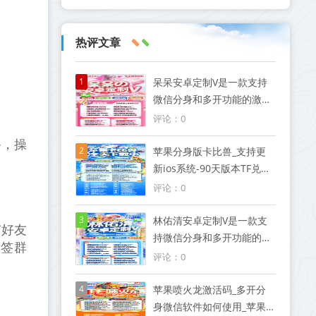
热评文章
1
呆呆安卓定制V是一款支持
微信分身和多开功能的激活
码软件
评论：0
备，操
2
苹果分身版卡比兽_支持更
新ios系统-90天版本TF兑换
模式微信
评论：0
3
林佑清安卓定制V是一款支
有好友
持微信分身和多开功能的激
标签群
活码软件
评论：0
4
苹果喷火龙激活码_多开分
身微信软件如何使用_苹果