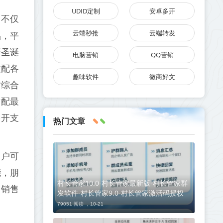
UDID定制
安卓多开
，不仅
云端秒抢
云端转发
品，平
开圣诞
电脑营销
QQ营销
适配各
趣味软件
微商好文
树综合
适配最
多开支
热门文章
用户可
能，朋
村长管家10.0-村长管家最新版-村长管家群
、销售
发软件-村长管家9.0-村长管家激活码授权
79051 阅读 ，
10-21