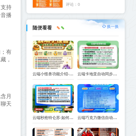
喷火龙官网
评论：0
；支持
语音播
换一换
随便看看
知；有
隐藏，
云端小怪兽功能介绍-使用注意事项
云端卡地亚自动同步跟随转发朋友圈_卡地亚官方微信一键转发
包含月
；聊天
云端秒抢特仑苏-如何实现抢红包功能-工作原理解析
云端巧克力微信自动抢红包操作流程巧克力激活码续费云端秒抢辅助工具