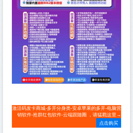
激活码发卡商城-多开分身类-安卓苹果的多开-电脑营
销软件-抢群红包软件-云端跟随圈 ，请猛戳这里→
点击购买