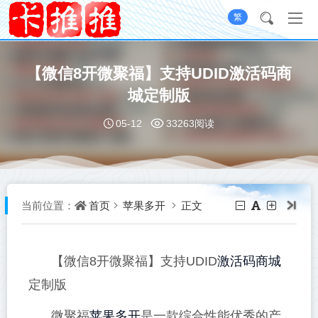
繁
【微信8开微聚福】支持UDID激活码商
城定制版
05-12
33263阅读
首页
苹果多开
正文
当前位置：
激活码商城
【微信8开微聚福】支持UDID
定制版
苹果多开
微聚福
是一款综合性能优秀的产