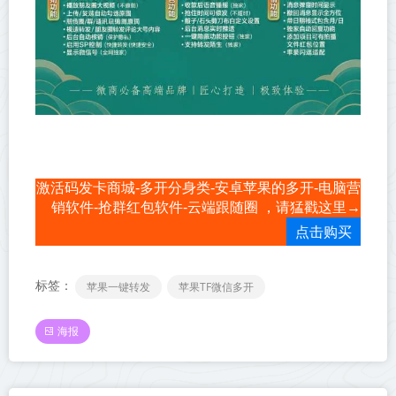
激活码发卡商城-多开分身类-安卓苹果的多开-电脑营
销软件-抢群红包软件-云端跟随圈 ，请猛戳这里→
点击购买
标签：
苹果一键转发
苹果TF微信多开
海报