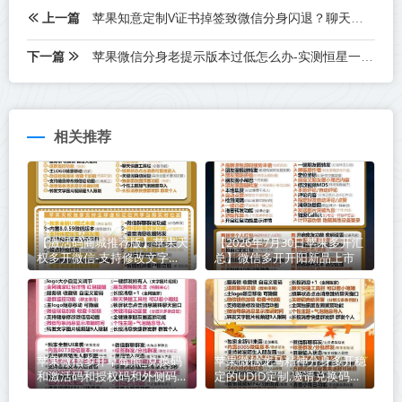
上一篇
苹果知意定制V证书掉签致微信分身闪退？聊天记录会消失吗？手把手教你避坑指南
下一篇
苹果微信分身老提示版本过低怎么办-实测恒星一键搞定登录难题
相关推荐
【激活码商城推荐版】苹果天
【2026年7月30日苹果多开汇
权多开微信-支持修改文字修
总】微信多开开阳新品上市
改内容
苹果微信多开草莓熊_兑换码
苹果微信龙马精神分身多开稳
和激活码和授权码和外侧码还
定的UDID定制,邀请兑换码购
有活动码如何分辨
买