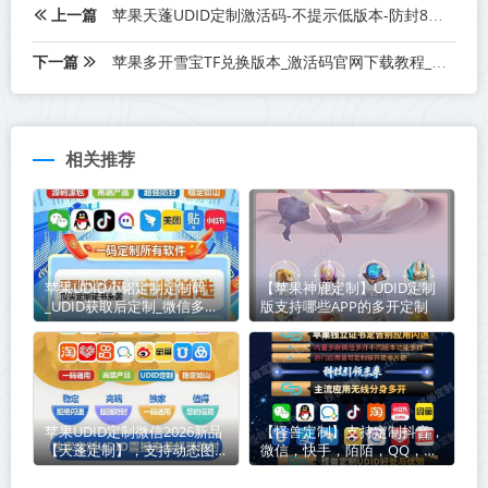
上一篇
苹果天蓬UDID定制激活码-不提示低版本-防封8开版本
下一篇
苹果多开雪宝TF兑换版本_激活码官网下载教程_可以发本地大视频
相关推荐
苹果UDID小铭定制定制码
【苹果神鹿定制】UDID定制
_UDID获取后定制_微信多开
版支持哪些APP的多开定制
定制版
苹果UDID定制微信2026新品
【怪兽定制】支持定制抖音，
【天蓬定制】，支持动态图发
微信，快手，陌陌，QQ，企
布-支持分身其他app
业微信，是真的么