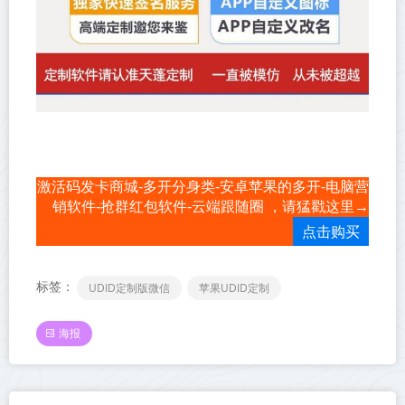
激活码发卡商城-多开分身类-安卓苹果的多开-电脑营
销软件-抢群红包软件-云端跟随圈 ，请猛戳这里→
点击购买
标签：
UDID定制版微信
苹果UDID定制
海报