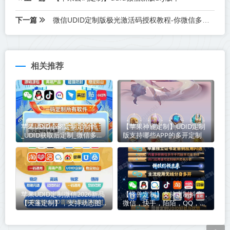
下一篇
微信UDID定制版极光激活码授权教程-你微信多开的首选软件
相关推荐
苹果UDID小铭定制定制码
【苹果神鹿定制】UDID定制
_UDID获取后定制_微信多开
版支持哪些APP的多开定制
定制版
苹果UDID定制微信2026新品
【怪兽定制】支持定制抖音，
【天蓬定制】，支持动态图发
微信，快手，陌陌，QQ，企
布-支持分身其他app
业微信，是真的么