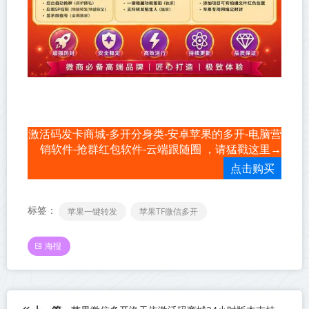
激活码发卡商城-多开分身类-安卓苹果的多开-电脑营
销软件-抢群红包软件-云端跟随圈 ，请猛戳这里→
点击购买
标签：
苹果一键转发
苹果TF微信多开
海报