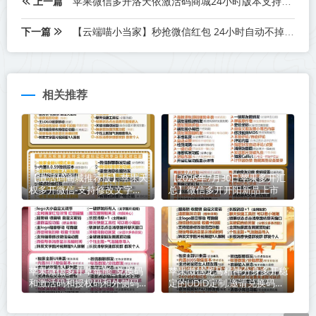
上一篇
苹果微信多开洛天依激活码商城24小时版本支持修改步数-朋友圈发1小时视频
下一篇
【云端喵小当家】秒抢微信红包 24小时自动不掉线稳定
相关推荐
【激活码商城推荐版】苹果天
【2026年7月30日苹果多开汇
权多开微信-支持修改文字修
总】微信多开开阳新品上市
改内容
苹果微信多开草莓熊_兑换码
苹果微信龙马精神分身多开稳
和激活码和授权码和外侧码还
定的UDID定制,邀请兑换码购
有活动码如何分辨
买