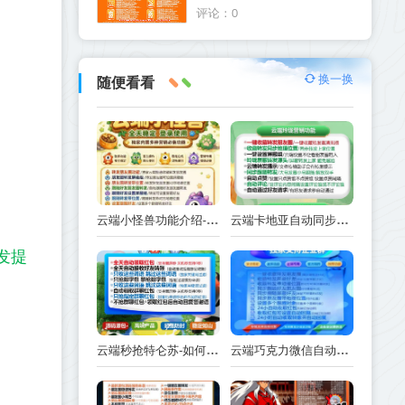
喷火龙官网
评论：0
换一换
随便看看
云端小怪兽功能介绍-使用注意事项
云端卡地亚自动同步跟随转发朋友圈_卡地亚官方微信一键转发
发提
云端秒抢特仑苏-如何实现抢红包功能-工作原理解析
云端巧克力微信自动抢红包操作流程巧克力激活码续费云端秒抢辅助工具
；