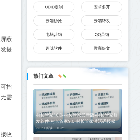
UDID定制
安卓多开
云端秒抢
云端转发
电脑营销
QQ营销
置屏蔽
趣味软件
微商好文
转发提
热门文章
，可指
，无需
村长管家10.0-村长管家最新版-村长管家群
发软件-村长管家9.0-村长管家激活码授权
79051 阅读 ，
10-21
动接收