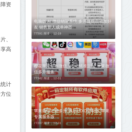
保障资
电脑版 Ai 微信销冠系统 多开微信自动加好
友 销售新人成单神器
77591 阅读 ，
12-19
图片、
分享高
樱花苹果定制微信_UDID精准定制_苹果微
信多开服务
77342 阅读 ，
12-31
线统计
全方位
苹果微信定制多开_风起UDID定制版_苹果
专属服务版
77207 阅读 ，
12-31