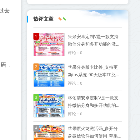
过去
热评文章
1
呆呆安卓定制V是一款支持
微信分身和多开功能的激活
码软件
评论：0
备码，
2
苹果分身版卡比兽_支持更
新ios系统-90天版本TF兑换
模式微信
评论：0
3
林佑清安卓定制V是一款支
持微信分身和多开功能的激
活码软件
评论：0
4
苹果喷火龙激活码_多开分
身微信软件如何使用_苹果