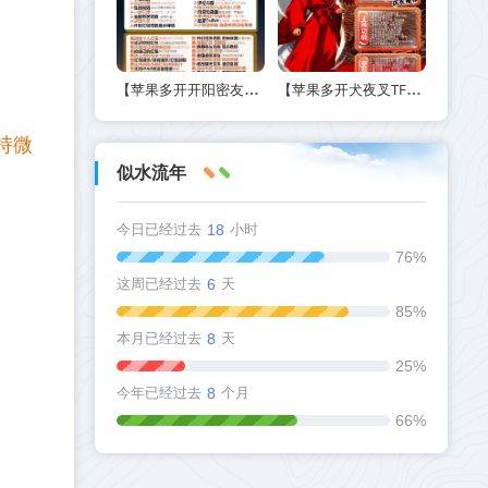
【苹果多开开阳密友功能-激活码商城版】另外支持虚拟视频功能
【苹果多开犬夜叉TF兑换激活码官网下载方法】如何实现定时群发和万群同步
持微
似水流年
今日已经过去
18
小时
76%
这周已经过去
6
天
85%
本月已经过去
8
天
25%
今年已经过去
8
个月
66%